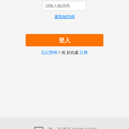
重取驗證碼
忘記密碼
? 或 於此處
註冊